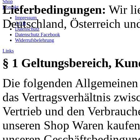
Shop
Lieferbedingungen:
Wir li
Kontakt
Impressum
Deutschland, Österreich un
AGB
Datenschutz
Datenschutz Facebook
Widerrufsbelehrung
Links
§ 1 Geltungsbereich, Ku
Die folgenden Allgemeinen
das Vertragsverhältnis zwi
Vertrieb und den Verbrauch
unseren Shop Waren kaufen
unseren Geschäftsbedingu