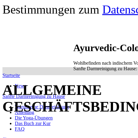
Bestimmungen zum
Datens
Ayurvedic-Col
Wohlbefinden nach indischem Vo
Sanfte Darmreinigung zu Hause: e
Startseite
ALLGEMEINE
News
Sanfte Darmreinigung zu Hause
GESCHÄFTSBEDI
Warum eine Darmreinigung
Anleitung
Die Yoga-Übungen
Das Buch zur Kur
FAQ