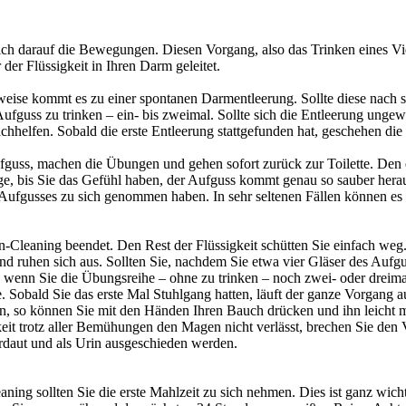
ich darauf die Bewegungen. Diesen Vorgang, also das Trinken eines Vie
der Flüssigkeit in Ihren Darm geleitet.
weise kommt es zu einer spontanen Darmentleerung. Sollte diese nach s
ss zu trinken – ein- bis zweimal. Sollte sich die Entleerung ungewöh
chhelfen. Sobald die erste Entleerung stattgefunden hat, geschehen die
fguss, machen die Übungen und gehen sofort zurück zur Toilette. Den e
, bis Sie das Gefühl haben, der Aufguss kommt genau so sauber herau
ufgusses zu sich genommen haben. In sehr seltenen Fällen können es 
-Cleaning beendet. Den Rest der Flüssigkeit schütten Sie einfach weg
nd ruhen sich aus. Sollten Sie, nachdem Sie etwa vier Gläser des Aufgu
, wenn Sie die Übungsreihe – ohne zu trinken – noch zwei- oder dreimal
. Sobald Sie das erste Mal Stuhlgang hatten, läuft der ganze Vorgang
in, so können Sie mit den Händen Ihren Bauch drücken und ihn leicht m
it trotz aller Bemühungen den Magen nicht verlässt, brechen Sie den V
daut und als Urin ausgeschieden werden.
ning sollten Sie die erste Mahlzeit zu sich nehmen. Dies ist ganz wich