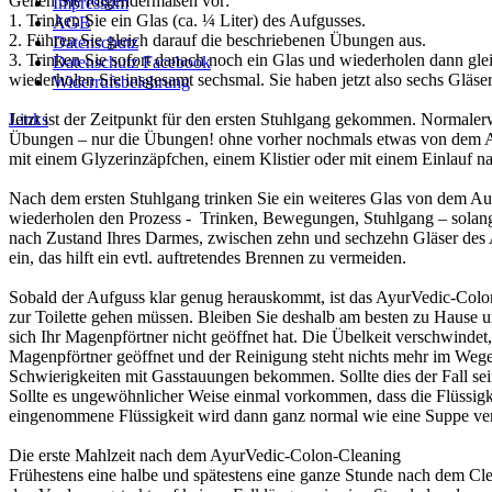
Gehen Sie folgendermaßen vor:
Impressum
1. Trinken Sie ein Glas (ca. ¼ Liter) des Aufgusses.
AGB
2. Führen Sie gleich darauf die beschriebenen Übungen aus.
Datenschutz
3. Trinken Sie sofort danach noch ein Glas und wiederholen dann gle
Datenschutz Facebook
wiederholen Sie insgesamt sechsmal. Sie haben jetzt also sechs Gläser 
Widerrufsbelehrung
Links
Jetzt ist der Zeitpunkt für den ersten Stuhlgang gekommen. Normaler
Übungen – nur die Übungen! ohne vorher nochmals etwas von dem Aufgu
mit einem Glyzerinzäpfchen, einem Klistier oder mit einem Einlauf na
Nach dem ersten Stuhlgang trinken Sie ein weiteres Glas von dem Au
wiederholen den Prozess - Trinken, Bewegungen, Stuhlgang – solange
nach Zustand Ihres Darmes, zwischen zehn und sechzehn Gläser des A
ein, das hilft ein evtl. auftretendes Brennen zu vermeiden.
Sobald der Aufguss klar genug herauskommt, ist das AyurVedic-Colon
zur Toilette gehen müssen. Bleiben Sie deshalb am besten zu Hause u
sich Ihr Magenpförtner nicht geöffnet hat. Die Übelkeit verschwindet
Magenpförtner geöffnet und der Reinigung steht nichts mehr im Wege
Schwierigkeiten mit Gasstauungen bekommen. Sollte dies der Fall se
Sollte es ungewöhnlicher Weise einmal vorkommen, dass die Flüssigke
eingenommene Flüssigkeit wird dann ganz normal wie eine Suppe ver
Die erste Mahlzeit nach dem AyurVedic-Colon-Cleaning
Frühestens eine halbe und spätestens eine ganze Stunde nach dem Clea