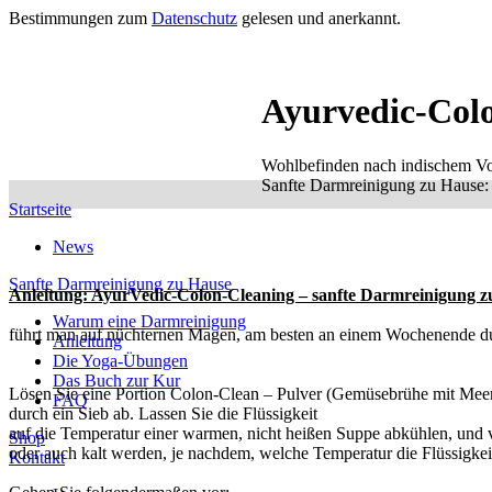
Bestimmungen zum
Datenschutz
gelesen und anerkannt.
Ayurvedic-Col
Wohlbefinden nach indischem Vo
Sanfte Darmreinigung zu Hause: e
Startseite
News
Sanfte Darmreinigung zu Hause
Anleitung: AyurVedic-Colon-Cleaning – sanfte Darmreinigung z
Warum eine Darmreinigung
führt man auf nüchternen Magen, am besten an einem Wochenende dur
Anleitung
Die Yoga-Übungen
Das Buch zur Kur
Lösen Sie eine Portion Colon-Clean – Pulver (Gemüsebrühe mit Meers
FAQ
durch ein Sieb ab. Lassen Sie die Flüssigkeit
auf die Temperatur einer warmen, nicht heißen Suppe abkühlen, und v
Shop
oder auch kalt werden, je nachdem, welche Temperatur die Flüssigkeit
Kontakt