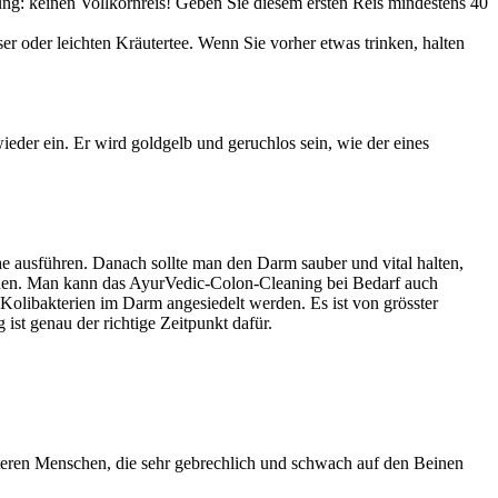
ung: keinen Vollkornreis! Geben Sie diesem ersten Reis mindestens 40
er oder leichten Kräutertee. Wenn Sie vorher etwas trinken, halten
eder ein. Er wird goldgelb und geruchlos sein, wie der eines
 ausführen. Danach sollte man den Darm sauber und vital halten,
hehen. Man kann das AyurVedic-Colon-Cleaning bei Bedarf auch
olibakterien im Darm angesiedelt werden. Es ist von grösster
st genau der richtige Zeitpunkt dafür.
teren Menschen, die sehr gebrechlich und schwach auf den Beinen