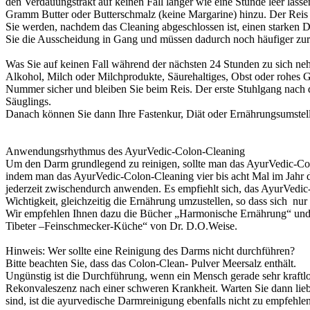
den Verdauungstrakt auf keinen Fall länger wie eine Stunde leer las
Gramm Butter oder Butterschmalz (keine Margarine) hinzu. Der Reis so
Sie werden, nachdem das Cleaning abgeschlossen ist, einen starken Du
Sie die Ausscheidung in Gang und müssen dadurch noch häufiger zur 
Was Sie auf keinen Fall während der nächsten 24 Stunden zu sich n
Alkohol, Milch oder Milchprodukte, Säurehaltiges, Obst oder rohes 
Nummer sicher und bleiben Sie beim Reis. Der erste Stuhlgang nach d
Säuglings.
Danach können Sie dann Ihre Fastenkur, Diät oder Ernährungsumstel
Anwendungsrhythmus des AyurVedic-Colon-Cleaning
Um den Darm grundlegend zu reinigen, sollte man das AyurVedic-Col
indem man das AyurVedic-Colon-Cleaning vier bis acht Mal im Jahr 
jederzeit zwischendurch anwenden. Es empfiehlt sich, das AyurVedic
Wichtigkeit, gleichzeitig die Ernährung umzustellen, so dass sich n
Wir empfehlen Ihnen dazu die Bücher „Harmonische Ernährung“ und 
Tibeter –Feinschmecker-Küche“ von Dr. D.O.Weise.
Hinweis: Wer sollte eine Reinigung des Darms nicht durchführen?
Bitte beachten Sie, dass das Colon-Clean- Pulver Meersalz enthält.
Ungünstig ist die Durchführung, wenn ein Mensch gerade sehr kraftlos 
Rekonvaleszenz nach einer schweren Krankheit. Warten Sie dann lieb
sind, ist die ayurvedische Darmreinigung ebenfalls nicht zu empfehlen