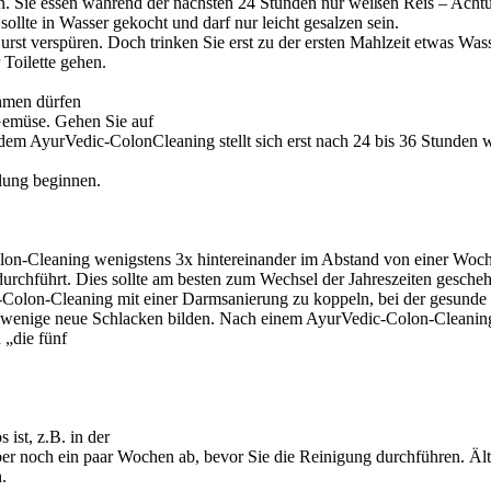
sen. Sie essen während der nächsten 24 Stunden nur weißen Reis – Acht
llte in Wasser gekocht und darf nur leicht gesalzen sein.
rst verspüren. Doch trinken Sie erst zu der ersten Mahlzeit etwas Wass
Toilette gehen.
ehmen dürfen
Gemüse. Gehen Sie auf
em AyurVedic-ColonCleaning stellt sich erst nach 24 bis 36 Stunden wi
lung beginnen.
on-Cleaning wenigstens 3x hintereinander im Abstand von einer Woche
durchführt. Dies sollte am besten zum Wechsel der Jahreszeiten gesc
-Colon-Cleaning mit einer Darmsanierung zu koppeln, bei der gesunde K
ur wenige neue Schlacken bilden. Nach einem AyurVedic-Colon-Cleaning i
„die fünf
ist, z.B. in der
er noch ein paar Wochen ab, bevor Sie die Reinigung durchführen. Äl
.