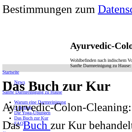
Bestimmungen zum
Datens
Ayurvedic-Col
Wohlbefinden nach indischem Vo
Sanfte Darmreinigung zu Hause: e
Startseite
Das Buch zur Kur
News
Sanfte Darmreinigung zu Hause
Warum eine Darmreinigung
Ayurvedic-Colon-Cleaning:
Anleitung
Die Yoga-Übungen
Das Buch zur Kur
Das
Buch
zur Kur behandel
FAQ