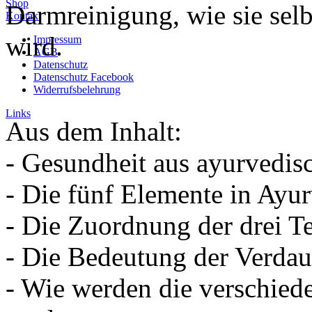
Shop
Darmreinigung, wie sie sel
Kontakt
wird.
Impressum
AGB
Datenschutz
Datenschutz Facebook
Widerrufsbelehrung
Links
Aus dem Inhalt:
- Gesundheit aus ayurvedisc
- Die fünf Elemente in Ayu
- Die Zuordnung der drei T
- Die Bedeutung der Verdau
- Wie werden die verschie