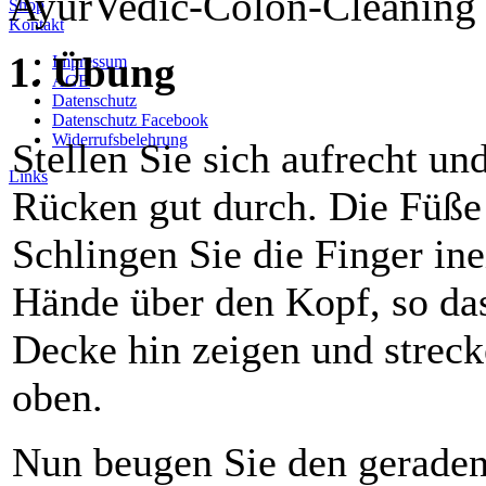
AyurVedic-Colon-Cleaning 
Shop
Kontakt
1. Übung
Impressum
AGB
Datenschutz
Datenschutz Facebook
Widerrufsbelehrung
Stellen Sie sich aufrecht un
Links
Rücken gut durch. Die Füße 
Schlingen Sie die Finger in
Hände über den Kopf, so da
Decke hin zeigen und streck
oben.
Nun beugen Sie den geraden