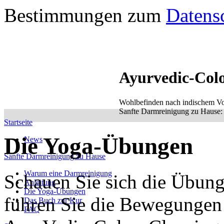
Bestimmungen zum
Datens
Ayurvedic-Col
Wohlbefinden nach indischem Vo
Sanfte Darmreinigung zu Hause: e
Startseite
Die Yoga-Übungen
News
Sanfte Darmreinigung zu Hause
Warum eine Darmreinigung
Schauen Sie sich die Übung
Anleitung
Die Yoga-Übungen
führen Sie die Bewegungen 
Das Buch zur Kur
FAQ