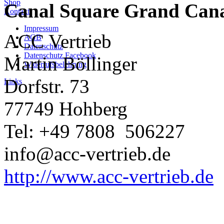
Shop
Canal Square Grand Canal
Kontakt
Impressum
ACC Vertrieb
AGB
Datenschutz
Datenschutz Facebook
Martin Böllinger
Widerrufsbelehrung
Dorfstr. 73
Links
77749 Hohberg
Tel: +49 7808 506227
info@acc-vertrieb.de
http://www.acc-vertrieb.de