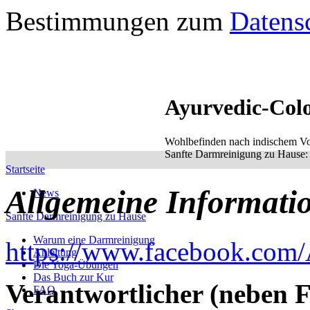
Bestimmungen zum
Datens
Ayurvedic-Col
Wohlbefinden nach indischem Vo
Sanfte Darmreinigung zu Hause: e
Startseite
Allgemeine Informati
News
Sanfte Darmreinigung zu Hause
Warum eine Darmreinigung
https://www.facebook.com/
Anleitung
Die Yoga-Übungen
Das Buch zur Kur
Verantwortlicher (neben 
FAQ