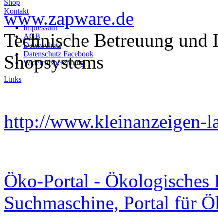
Shop
Kontakt
www.zapware.de
Impressum
Technische Betreuung und L
AGB
Datenschutz
Datenschutz Facebook
Shopsystems
Widerrufsbelehrung
Links
http://www.kleinanzeigen-l
Öko-Portal - Ökologisches
Suchmaschine, Portal für 