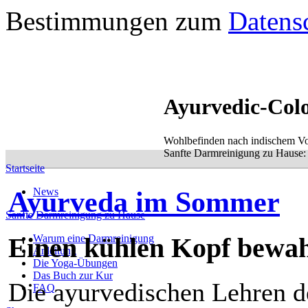
Bestimmungen zum
Datens
Ayurvedic-Col
Wohlbefinden nach indischem Vo
Sanfte Darmreinigung zu Hause: e
Startseite
Ayurveda im Sommer
News
Sanfte Darmreinigung zu Hause
Warum eine Darmreinigung
Einen kühlen Kopf bewa
Anleitung
Die Yoga-Übungen
Das Buch zur Kur
Die ayurvedischen Lehren d
FAQ