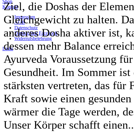
Shop
Ziel, die Doshas der Elemen
Kontakt
Gleichgewicht zu halten. Da 
Impressum
AGB
Datenschutz
anderes Dosha aktiver ist, 
Datenschutz Facebook
Widerrufsbelehrung
dessen mehr Balance erreich
Links
Ayurveda Voraussetzung für 
Gesundheit. Im Sommer ist 
stärksten vertreten, das für
Kraft sowie einen gesunden 
wärmer die Tage werden, dest
Unser Körper schafft einen..