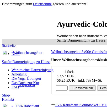
Bestimmungen zum
Datenschutz
gelesen und anerkannt.
Ayurvedic-Col
Wohlbefinden nach indischem Vo
Sanfte Darmreinigung zu Hause: e
Startseite
Weihnachtsangebot 3x90g Gemüsebrü
News
Unser Weihnachtsangebot exklusiv
Sanfte Darmreinigung zu Hause
Warum eine Darmreinigung
1 Stck.
Anleitung
52,57 EUR
Die Yoga-Übungen
56,25 EUR
inkl. 7% MwSt.
Das Buch zur Kur
vergrößern
FAQ
Shop
Kontakt
**
15% Rabatt auf Kombipaket 1 x 