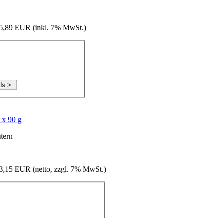
25,89 EUR (
inkl. 7% MwSt.
)
 x 90 g
tern
3,15 EUR (netto, zzgl
. 7% MwSt.
)