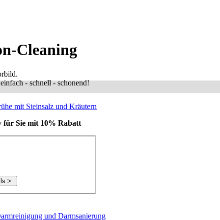
on-Cleaning
rbild.
infach - schnell - schonend!
he mit Steinsalz und Kräutern
 für Sie mit 10% Rabatt
Darmreinigung und Darmsanierung