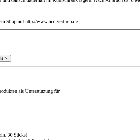
 und danach dauerhaft im Kühlschrank lagern. Nach Anbruch ca. 6 Mon
rem Shop auf http://www.acc-vertrieb.de
rodukten als Unterstützung für
min, 30 Sticks)