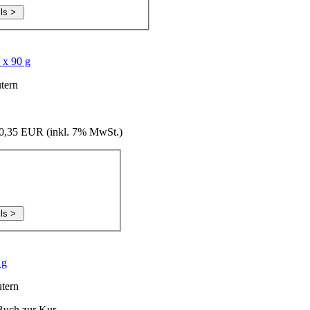
 x 90 g
tern
20,35 EUR (
inkl. 7% MwSt.
)
 g
tern
 Buch zur Kur