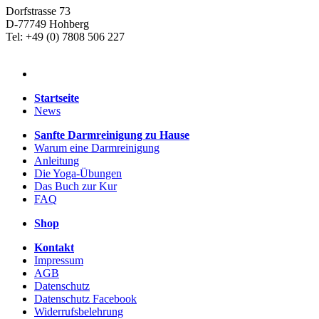
Dorfstrasse 73
D-77749 Hohberg
Tel: +49 (0) 7808 506 227
Startseite
News
Sanfte Darmreinigung zu Hause
Warum eine Darmreinigung
Anleitung
Die Yoga-Übungen
Das Buch zur Kur
FAQ
Shop
Kontakt
Impressum
AGB
Datenschutz
Datenschutz Facebook
Widerrufsbelehrung