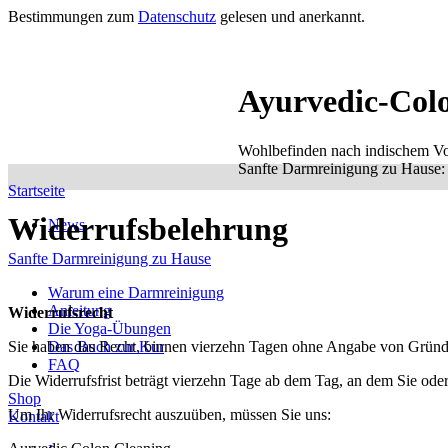
Bestimmungen zum
Datenschutz
gelesen und anerkannt.
Ayurvedic-Col
Wohlbefinden nach indischem Vo
Sanfte Darmreinigung zu Hause: e
Startseite
Widerrufsbelehrung
News
Sanfte Darmreinigung zu Hause
Warum eine Darmreinigung
Anleitung
Widerrufsrecht
Die Yoga-Übungen
Sie haben das Recht, binnen vierzehn Tagen ohne Angabe von Gründe
Das Buch zur Kur
FAQ
Die Widerrufsfrist beträgt vierzehn Tage ab dem Tag, an dem Sie oder
Shop
Um Ihr Widerrufsrecht auszuüben, müssen Sie uns:
Kontakt