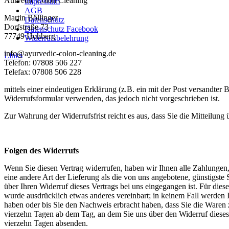
Aurvedic Colon Cleaning
Impressum
AGB
Martin Böllinger
Datenschutz
Dorfstraße 73
Datenschutz Facebook
77749 Hohberg
Widerrufsbelehrung
info@ayurvedic-colon-cleaning.de
Links
Telefon: 07808 506 227
Telefax: 07808 506 228
mittels einer eindeutigen Erklärung (z.B. ein mit der Post versandter
Widerrufsformular verwenden, das jedoch nicht vorgeschrieben ist.
Zur Wahrung der Widerrufsfrist reicht es aus, dass Sie die Mitteilung
Folgen des Widerrufs
Wenn Sie diesen Vertrag widerrufen, haben wir Ihnen alle Zahlungen, 
eine andere Art der Lieferung als die von uns angebotene, günstigst
über Ihren Widerruf dieses Vertrags bei uns eingegangen ist. Für die
wurde ausdrücklich etwas anderes vereinbart; in keinem Fall werden
haben oder bis Sie den Nachweis erbracht haben, dass Sie die Waren 
vierzehn Tagen ab dem Tag, an dem Sie uns über den Widerruf dieses 
vierzehn Tagen absenden.