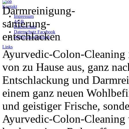
Shop
Kontakt
Impressum
AGB
Datenschutz
Datenschutz Facebook
Widerrufsbelehrung
Links
Ayurvedic-Colon-Cleaning i
von zu Hause aus, ganz nac
Entschlackung und Darmrein
einem ganz neuen Wohlbefind
und geistiger Frische, son
Ayurvedic-Colon-Cleaning w