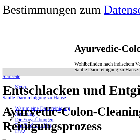
Bestimmungen zum
Datens
Ayurvedic-Col
Wohlbefinden nach indischem Vo
Sanfte Darmreinigung zu Hause: e
Startseite
Entschlacken und Entgi
News
Sanfte Darmreinigung zu Hause
Ayurvedic-Colon-Cleaning
Warum eine Darmreinigung
Anleitung
Die Yoga-Übungen
Reinigungsprozess
Das Buch zur Kur
FAQ