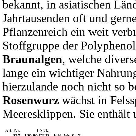
bekannt, in asiatischen Län
Jahrtausenden oft und gern
Pflanzenreich ein weit verbr
Stoffgruppe der Polyphenole
Braunalgen
, welche divers
lange ein wichtiger Nahrung
hierzulande noch nicht so b
Rosenwurz
wächst in Felss
Meeresklippen. Sie enthält 
Art.-Nr.
1 Stck.
237
129,00 EUR
Inkl. MwSt. 7