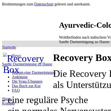
Bestimmungen zum
Datenschutz
gelesen und anerkannt.
Ayurvedic-Col
Wohlbefinden nach indischem Vo
Sanfte Darmreinigung zu Hause: e
Startseite
Recovery Box
News
Sanfte Darmreinigung zu Hause
Die Recovery 
Warum eine Darmreinigung
Anleitung
Die Yoga-Übungen
als Unterstütz
Das Buch zur Kur
FAQ
- eine reguläre Psyche
Shop
Kontakt
- ein normales Nervensyst