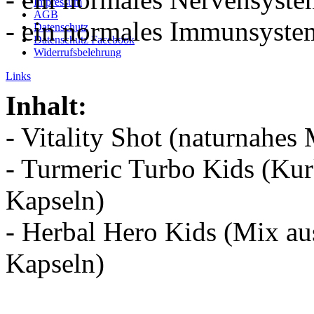
Impressum
AGB
- ein normales Immunsyste
Datenschutz
Datenschutz Facebook
Widerrufsbelehrung
Links
Inhalt:
- Vitality Shot (naturnahes 
- Turmeric Turbo Kids (Ku
Kapseln)
- Herbal Hero Kids (Mix au
Kapseln)